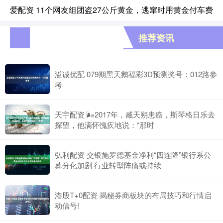
爱配资 11个网友组团盗27公斤黄金，逃窜时用黄金付车费
推荐资讯
溢诚优配 079期黑天鹅福彩3D预测奖号：012路参
考
天宇配资 🌬2017年，臧天朔患癌，斯琴格日乐去
探望，他满怀愧疚地说：“那时
弘利配资 交银施罗德基金净利“四连降”银行系公
募分化加剧 行业转型阵痛或持续
港股T+0配资 揭秘券商板块的布局技巧和行情启
动信号!