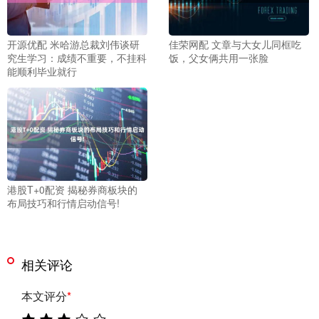
开源优配 米哈游总裁刘伟谈研
佳荣网配 文章与大女儿同框吃
究生学习：成绩不重要，不挂科
饭，父女俩共用一张脸
能顺利毕业就行
港股T+0配资 揭秘券商板块的
布局技巧和行情启动信号!
相关评论
本文评分
*