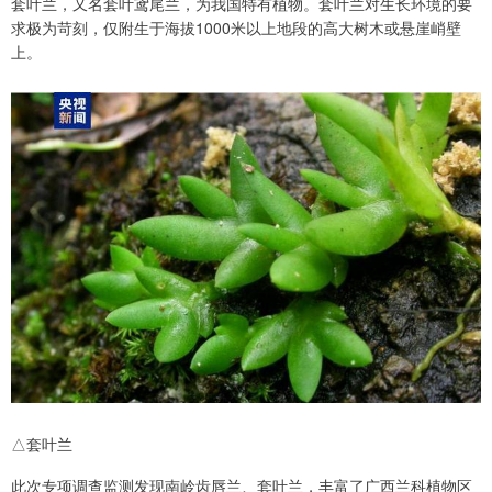
套叶兰，又名套叶鸢尾兰，为我国特有植物。套叶兰对生长环境的要
求极为苛刻，仅附生于海拔1000米以上地段的高大树木或悬崖峭壁
上。
△套叶兰
此次专项调查监测发现南岭齿唇兰、套叶兰，丰富了广西兰科植物区