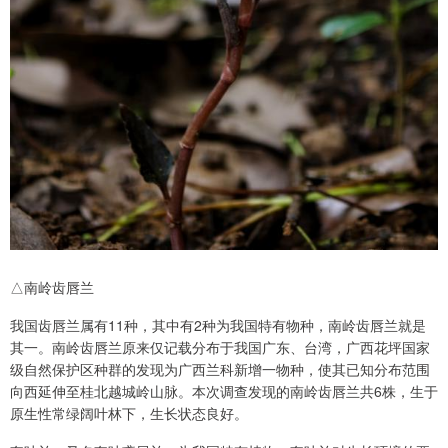
△南岭齿唇兰
我国齿唇兰属有11种，其中有2种为我国特有物种，南岭齿唇兰就是
其一。南岭齿唇兰原来仅记载分布于我国广东、台湾，广西花坪国家
级自然保护区种群的发现为广西兰科新增一物种，使其已知分布范围
向西延伸至桂北越城岭山脉。本次调查发现的南岭齿唇兰共6株，生于
原生性常绿阔叶林下，生长状态良好。