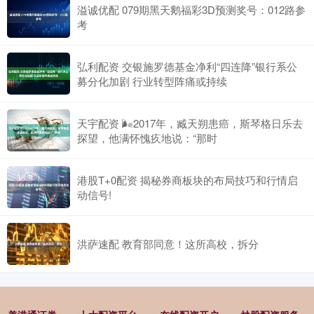
溢诚优配 079期黑天鹅福彩3D预测奖号：012路参
考
弘利配资 交银施罗德基金净利“四连降”银行系公
募分化加剧 行业转型阵痛或持续
天宇配资 🌬2017年，臧天朔患癌，斯琴格日乐去
探望，他满怀愧疚地说：“那时
港股T+0配资 揭秘券商板块的布局技巧和行情启
动信号!
洪萨速配 教育部同意！这所高校，拆分