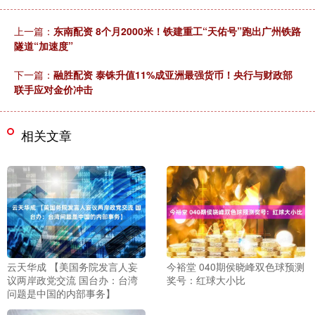
上一篇：
东南配资 8个月2000米！铁建重工“天佑号”跑出广州铁路
隧道“加速度”
下一篇：
融胜配资 泰铢升值11%成亚洲最强货币！央行与财政部
联手应对金价冲击
相关文章
云天华成 【美国务院发言人妄
今裕堂 040期侯晓峰双色球预测
议两岸政党交流 国台办：台湾
奖号：红球大小比
问题是中国的内部事务】