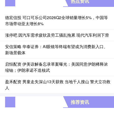
热点资讯
德宏信投 可口可乐公司2026Q2全球销量增长5%，中国等
市场带动亚太增长8%
涨停吧 因汽车需求疲软及劳工骚乱拖累 现代汽车利润下滑
安信策略 华泰证券：AI眼镜等终端有望成为消费新入口、
新场景载体
启恒配资 伊美谅解备忘录草案曝光：美国同意伊朗稀释浓
缩铀；伊朗承诺不造核武
盈禾配资 男童走失深山13天获救 当地千人搜山 警犬立功救
人
推荐资讯