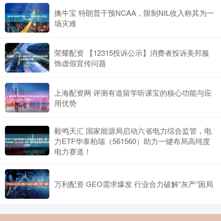
擒牛宝 特朗普干预NCAA，限制NIL收入称其为一
场灾难
荣耀配资 【12315投诉公示】消费者投诉美邦服
饰虚假宣传问题
上海配资网 评测有道留学听课宝的核心功能与应
用优势
毅鸣天汇 国家能源局启动六省电力综合监管，电
力ETF华泰柏瑞（561560）助力一键布局高纯度
电力赛道！
万利配资 GEO需求爆发 行业合力破解“灰产”困局