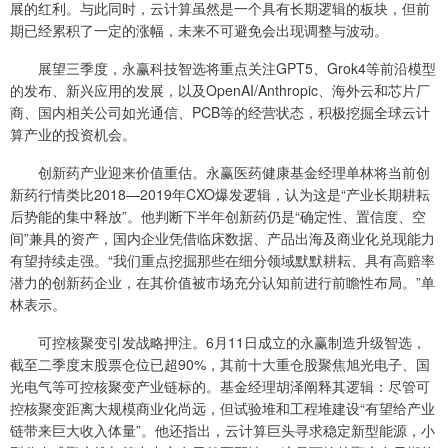
展的红利。与此同时，云计算虽然是一个具有长期逻辑的板块，但前
期已经累积了一定的涨幅，未来不可避免会出现调整与波动。
展望三季度，永赢科技智选将重点关注GPT5、Grok4等前沿模型
的发布、新兴应用的发展，以及OpenAI/Anthropic、海外云和芯片厂
商、国内相关公司如光通信、PCB等的经营状态，积极挖掘全球云计
算产业的投资机会。
创新药产业迎来价值重估。永赢医药健康基金经理单林将当前创
新药行情类比2018—2019年CXO爆发逻辑，认为这是“产业长期耕耘
后势能的集中释放”。他判断下半年创新药仍是“确定性、置信度、空
间”兼具的资产，国内企业凭借临床数据、产品出海及商业化兑现能力
有望持续走强。“我们重点挖掘那些在细分领域默默耕耘、具有高赔率
潜力的创新药企业，在其价值被市场充分认知前进行前瞻性布局。”单
林表示。
可控核聚变引发战略押注。6月11日成立的永赢制造升级智选，
截至二季度末股票仓位已超90%，其前十大重仓股聚焦旭光电子、国
光电气等可控核聚变产业链标的。基金经理胡泽阐释其逻辑：尽管可
控核聚变距离大规模商业化尚远，但试验堆和工程堆建设“有望给产业
链带来巨大收入体量”。他还指出，云计算巨头寻求稳定新型能源，小