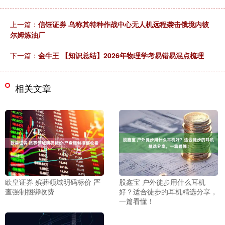
上一篇：
信钰证券 乌称其特种作战中心无人机远程袭击俄境内彼
尔姆炼油厂
下一篇：
金牛王 【知识总结】2026年物理学考易错易混点梳理
相关文章
欧皇证券 殡葬领域明码标价 严
股鑫宝 户外徒步用什么耳机
查强制捆绑收费
好？适合徒步的耳机精选分享，
一篇看懂！