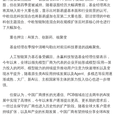
股，但在第四季度被减持。随着该股经历大幅调整后，基金经理再次
将其纳入前十大重仓股，显示出对新易盛基本面和行业前景的认可。
中欧信息科技混合也将新易盛加仓至第二大重仓股。邵洁管理的中欧
科创主题混合、中欧智能制造混合则在规模扩张后对原核心持仓进行
了大幅加仓。
重仓押注：AI算力、创新药、核聚变
基金经理在季报中清晰勾勒出对前沿科技赛道的战略聚焦。
人工智能算力基石备受瞩目。永赢科技智选基金经理任桀表示，
今年以来，全球以领先模型厂商为代表的企业开始形成模型/应用—算
力投入的闭环。模型能力的持续提升推动用户注意力快速增长以及变
现水平提升，随着原生类AI应用持续发展以及Agent、多模态等应用逐
渐成熟，大厂、新AI云、主权国家等主体的算力投入信心也进一步增
强。
任桀认为，中国厂商擅长的光通信、PCB领域在过去两年的AI发
展中实现了高增长，今年以来客户逐渐提出更高、更长期的需求后，
一些过去保守的厂商也进入历史性的扩产阶段。随着全球大客户需求
持续扩张，以及AI产业的长期发展，中国厂商有望持续分享全球AI发