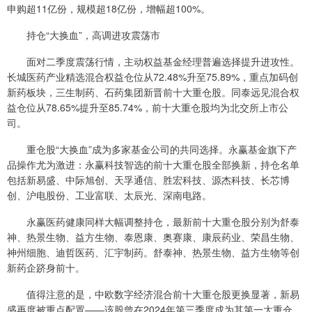
申购超11亿份，规模超18亿份，增幅超100%。
持仓“大换血”，高调进攻震荡市
面对二季度震荡行情，主动权益基金经理普遍选择提升进攻性。
长城医药产业精选混合权益仓位从72.48%升至75.89%，重点加码创
新药板块，三生制药、石药集团新晋前十大重仓股。同泰远见混合权
益仓位从78.65%提升至85.74%，前十大重仓股均为北交所上市公
司。
重仓股“大换血”成为多家基金公司的共同选择。永赢基金旗下产
品操作尤为激进：永赢科技智选的前十大重仓股全部换新，持仓名单
包括新易盛、中际旭创、天孚通信、胜宏科技、源杰科技、长芯博
创、沪电股份、工业富联、太辰光、深南电路。
永赢医药健康同样大幅调整持仓，最新前十大重仓股分别为舒泰
神、热景生物、益方生物、泰恩康、奥赛康、康辰药业、荣昌生物、
神州细胞、迪哲医药、汇宇制药。舒泰神、热景生物、益方生物等创
新药企跻身前十。
值得注意的是，中欧数字经济混合前十大重仓股更换显著，新易
盛再度被重点配置——该股曾在2024年第三季度成为其第一大重仓