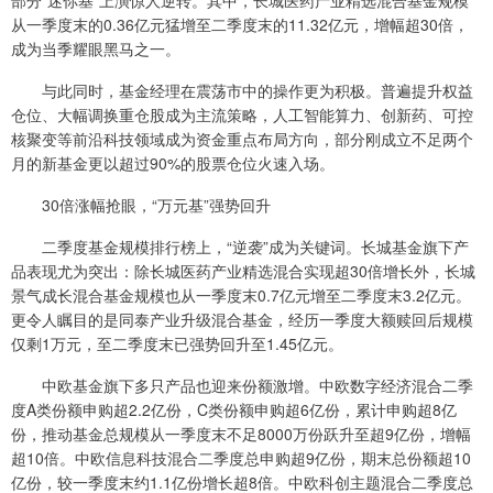
部分“迷你基”上演惊人逆转。其中，长城医药产业精选混合基金规模
从一季度末的0.36亿元猛增至二季度末的11.32亿元，增幅超30倍，
成为当季耀眼黑马之一。
与此同时，基金经理在震荡市中的操作更为积极。普遍提升权益
仓位、大幅调换重仓股成为主流策略，人工智能算力、创新药、可控
核聚变等前沿科技领域成为资金重点布局方向，部分刚成立不足两个
月的新基金更以超过90%的股票仓位火速入场。
30倍涨幅抢眼，“万元基”强势回升
二季度基金规模排行榜上，“逆袭”成为关键词。长城基金旗下产
品表现尤为突出：除长城医药产业精选混合实现超30倍增长外，长城
景气成长混合基金规模也从一季度末0.7亿元增至二季度末3.2亿元。
更令人瞩目的是同泰产业升级混合基金，经历一季度大额赎回后规模
仅剩1万元，至二季度末已强势回升至1.45亿元。
中欧基金旗下多只产品也迎来份额激增。中欧数字经济混合二季
度A类份额申购超2.2亿份，C类份额申购超6亿份，累计申购超8亿
份，推动基金总规模从一季度末不足8000万份跃升至超9亿份，增幅
超10倍。中欧信息科技混合二季度总申购超9亿份，期末总份额超10
亿份，较一季度末约1.1亿份增长超8倍。中欧科创主题混合二季度总