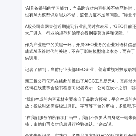
“AI具备很强的学习能力，当品牌方对内容把关不够严格时
也有AI大模型识别能力不够，监管力度不足等问题。”谭北
A股公司壹网壹创近期提到行业乱局时亦表示，“GEO目前
大厂进入，行业的规范和治理会得到显著改善和保障。”
作为产业链中的关键一环，开展GEO业务的企业对语料信息
成式AI应答时代的关键，不在于影响模型输出本身，而在
供调用。
记者了解到，当前行业头部GEO企业，普遍重视对投放语
新三板公司亿玛在线此前推出了AIGC工具易元AI，其能
亿玛在线董事会秘书程雯向记者表示，公司在设计之初，就
“我们生成的内容素材主要来自于品牌方授权，平台生成的
放；投放时还需要经过腾讯、字节等平台的审核，多道程序
“在我们服务的所有项目当中，我们不仅要从自身这一端来
核，由他们再次对信息进行检验确认。”余杰说。
余杰告诉记者，实践中，多数品牌方对GEO的诉求相对合理，