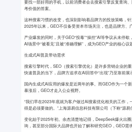
要找一部好用的手机，以前消费者会去搜索引擎反复查询、
考价值的答案。
这种搜索习惯的改变，也深刻影响着品牌方的投放策略，针
2025年以来，GEO不仅备受资本市场关注，也是品牌方
产业爆发的同时，关于GEO“投毒”“操控”AI等争议从未
AI场景中“被看见”且被“准确理解”，成为GEO产业的核心议
生成式AI普及带动需求
搜索引擎时代，SEO（搜索引擎优化）是许多营销企业的重
快速普及的当下，品牌方追求在AI回答中“出现”乃至靠前展
国内生成式AI应用的爆发是近两年的事。而GEO作为一个
暴涨后，GEO才走入公众视野。
“我们早在2023年底就为客户做过AI搜索优化相关的工作
得是必须要做的。”上海源易信息科技有限公司（下称“源易
变化始于2025年初。余杰清楚地记得，DeepSeek爆
询，甚至部分国际大品牌也开始了解和研究GEO，GEO需