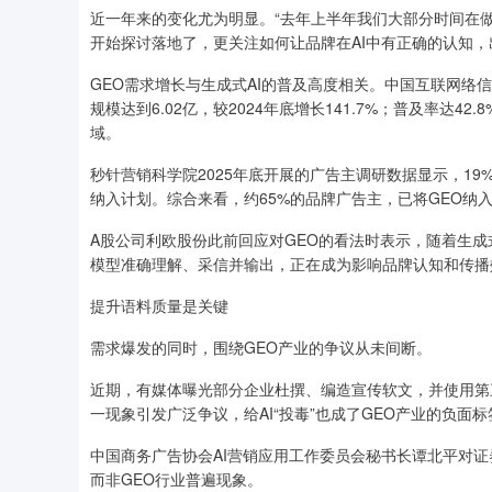
近一年来的变化尤为明显。“去年上半年我们大部分时间在做
开始探讨落地了，更关注如何让品牌在AI中有正确的认知，
GEO需求增长与生成式AI的普及高度相关。中国互联网络信
规模达到6.02亿，较2024年底增长141.7%；普及率达4
域。
秒针营销科学院2025年底开展的广告主调研数据显示，19%
纳入计划。综合来看，约65%的品牌广告主，已将GEO纳
A股公司利欧股份此前回应对GEO的看法时表示，随着生成
模型准确理解、采信并输出，正在成为影响品牌认知和传播
提升语料质量是关键
需求爆发的同时，围绕GEO产业的争议从未间断。
近期，有媒体曝光部分企业杜撰、编造宣传软文，并使用第三
一现象引发广泛争议，给AI“投毒”也成了GEO产业的负面标
中国商务广告协会AI营销应用工作委员会秘书长谭北平对证
而非GEO行业普遍现象。