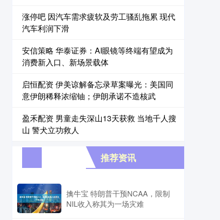
涨停吧 因汽车需求疲软及劳工骚乱拖累 现代
汽车利润下滑
安信策略 华泰证券：AI眼镜等终端有望成为
消费新入口、新场景载体
启恒配资 伊美谅解备忘录草案曝光：美国同
意伊朗稀释浓缩铀；伊朗承诺不造核武
盈禾配资 男童走失深山13天获救 当地千人搜
山 警犬立功救人
推荐资讯
擒牛宝 特朗普干预NCAA，限制
NIL收入称其为一场灾难