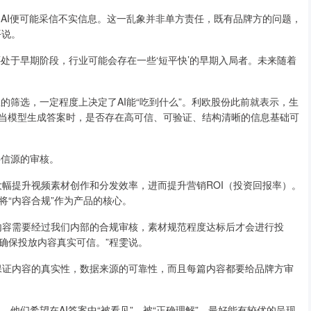
，AI便可能采信不实信息。这一乱象并非单方责任，既有品牌方的问题，
平说。
还处于早期阶段，行业可能会存在一些‘短平快’的早期入局者。未来随着
的筛选，一定程度上决定了AI能“吃到什么”。利欧股份此前就表示，生
于当模型生成答案时，是否存在高可信、可验证、结构清晰的信息基础可
料信源的审核。
够大幅提升视频素材创作和分发效率，进而提升营销ROI（投资回报率）。
将“内容合规”作为产品的核心。
内容需要经过我们内部的合规审核，素材规范程度达标后才会进行投
确保投放内容真实可信。”程雯说。
保证内容的真实性，数据来源的可靠性，而且每篇内容都要给品牌方审
他们希望在AI答案中“被看见”，被“正确理解”，最好能有较优的呈现