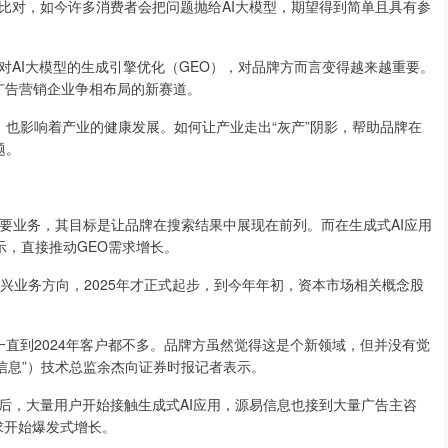
比对，如今许多消费者会把问题抛给AI大模型，期望得到简单且具有参
对AI大模型的生成引擎优化（GEO），对品牌方而言变得越来越重要。
、广告营销企业争相布局的新赛道。
停歇，也影响着产业的健康发展。如何让产业走出“灰产”阴影，帮助品牌在
题。
要业务，其目标是让品牌在搜索结果中展现在前列。而在生成式AI应用
示，直接推动GEO需求增长。
新兴业务方向，2025年才正式起步，到今年年初，资本市场相关概念股
，一直到2024年客户都不多。品牌方虽然觉得这是个新领域，但并没有觉
信息”）技术总监余杰向证券时报记者表示。
火出圈后，大量用户开始接触生成式AI应用，源易信息也接到大量广告主咨
求开始爆发式增长。