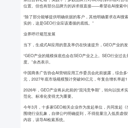
位置。但也有部分品牌方的诉求很直接——希望在AI搜索中
“除了部分能够提供明确依据的客户，其他明确要求在AI搜
实的，这是GEO行业应该遵循的底线。”
业界呼吁规范发展
当下，生成式AI应用的普及率仍在快速提升，GEO产业的
“GEO产业的规模保底也会在SEO产业之上。SEO行业过
度。”余杰表示。
中国商务广告协会AI营销应用工作委员会此前披露，综合多个
元，2027年底市场规模预计突破90亿元，年复合增长率超1
2026年，GEO产业将从此前的“混沌竞争期”，转向以技
范化、标准化变得尤为重要。
今年3月，十多家GEO相关企业作为发起单位，共同发起《
围绕行业乱象，自律公约明确提到，不得批量注入低质虚假
内容，误导AI检索系统。