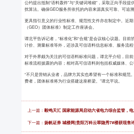
公约提出抵制“语料轰炸”与“关键词堆砌”，采取正向手段
扰算法。确保GEO服务所依托的内容来源真实可靠、可追
更具指引意义的行业性标准、规范性文件亦在制定中。近期
（GEO）团体标准》制定工作座谈会。
谭北平告诉记者，“标准化”和“合规”是会议核心议题。目
计价、测量标准等外，还涉及可信语料信息标准、服务流程
对于外界颇为关注的可信语料标准问题，谭北平介绍，目前
标准流程披露的内容；相对高可信语料则包括权威媒体、公
“不只是营销从业者，品牌方其实也希望有一个标准和规范
费者，团体标准将为行业搭建这座桥梁。”谭北平说。
上一篇：
毅鸣天汇 国家能源局启动六省电力综合监管，电力
下一篇：
扬帆证券 城楼网|贵阳万科云翠隐秀7#楼获现售许