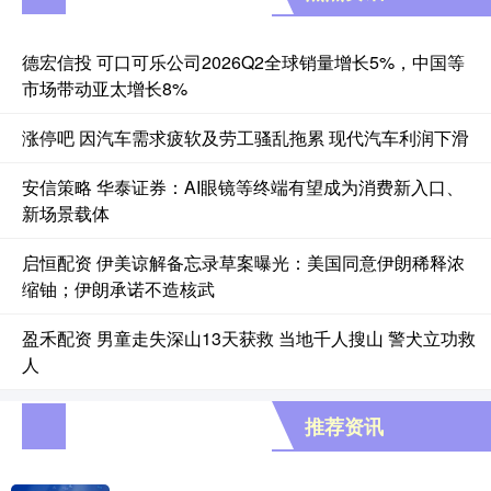
德宏信投 可口可乐公司2026Q2全球销量增长5%，中国等
市场带动亚太增长8%
涨停吧 因汽车需求疲软及劳工骚乱拖累 现代汽车利润下滑
安信策略 华泰证券：AI眼镜等终端有望成为消费新入口、
新场景载体
启恒配资 伊美谅解备忘录草案曝光：美国同意伊朗稀释浓
缩铀；伊朗承诺不造核武
盈禾配资 男童走失深山13天获救 当地千人搜山 警犬立功救
人
推荐资讯