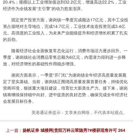
20.4%；规模以上工业增加值达到32.2亿元，增速高达22.2%，工业
经济作为全镇发展“主引擎”的动力愈发澎湃。
固定资产投资方面，谢岗镇一季度完成额达17亿元，其中工业投
资占据绝对主导地位，完成14.7亿元，工业技术改造投资完成3.4亿
元。高强度的工业投入，为未来产业能级提升和经济增长积累了扎实
的后劲。
随着经济社会全面恢复常态化运行，消费市场活力逐步回升。一
季度，谢岗镇社会消费品零售总额为6亿元，内需潜力得到进一步释
放，对经济增长的基础性作用稳步增强。
谢岗方面表示，一季度“开门红”为谢岗镇全年经济高质量发展奠
定了坚实基础。当前，谢岗镇正围绕高质量发展首要任务，持续优化
营商环境，狠抓重大项目建设，培育壮大新质生产力。接下来，谢岗
镇将继续保持稳中向好、进中提质的良好态势，确保完成全年经济社
会发展目标任务。
美港通证券提示：文章来自网络，不代表本站观点。
上一篇：
扬帆证券 城楼网|贵阳万科云翠隐秀7#楼获现售许可 264