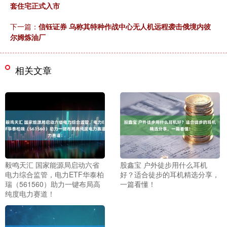
套住宅正式入市
下一篇：
信钰证券 乌称其特种作战中心无人机远程袭击俄境内彼
尔姆炼油厂
相关文章
毅鸣天汇 国家能源局启动六省
股鑫宝 户外徒步用什么耳机
电力综合监管，电力ETF华泰柏
好？适合徒步的耳机精选分享，
瑞（561560）助力一键布局高
一篇看懂！
纯度电力赛道！