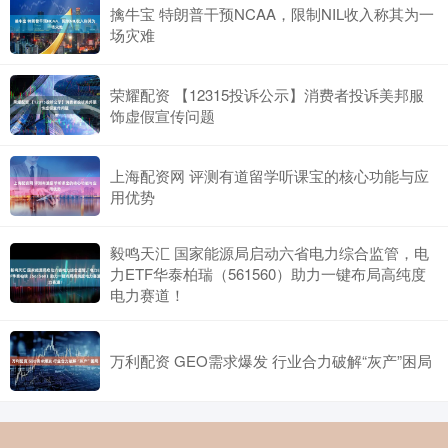
擒牛宝 特朗普干预NCAA，限制NIL收入称其为一
场灾难
荣耀配资 【12315投诉公示】消费者投诉美邦服
饰虚假宣传问题
上海配资网 评测有道留学听课宝的核心功能与应
用优势
毅鸣天汇 国家能源局启动六省电力综合监管，电
力ETF华泰柏瑞（561560）助力一键布局高纯度
电力赛道！
万利配资 GEO需求爆发 行业合力破解“灰产”困局